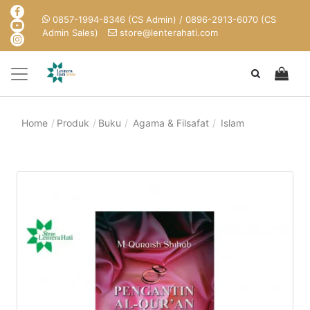
0857-1994-8346 (CS Admin) / 0896-2913-6070 (CS
Admin Sales)
store@lenterahati.com
Home
Produk
Buku
Agama & Filsafat
Islam