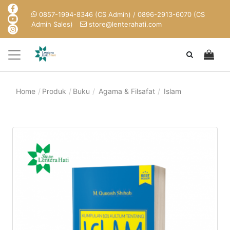
0857-1994-8346 (CS Admin) / 0896-2913-6070 (CS
Admin Sales)
store@lenterahati.com
Home
Produk
Buku
Agama & Filsafat
Islam