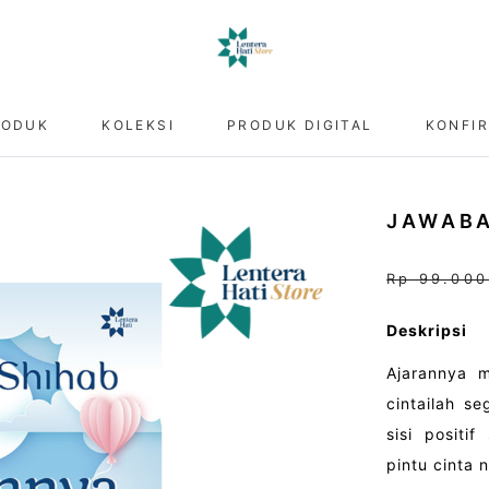
RODUK
KOLEKSI
PRODUK DIGITAL
KONFI
JAWABA
Rp 99.00
Deskripsi
Ajarannya 
cintailah s
sisi positi
pintu cinta