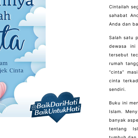
Cintailah se
sahabat An
Anda dan ba
Salah satu 
dewasa ini
tersebut te
rumah tangg
“cinta” mas
cinta terka
sendiri.
Buku ini me
Islam. Meny
banyak aspek
tentang Is
tumbuh dan 