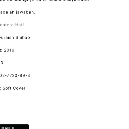
 adalah jawaban.
entera Hati
uraish Shihab
t:
2019
20
02-7720-89-3
:
Soft Cover