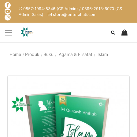
0857-1994-8346 (CS Admin) / 0896-2913-6070 (CS
Admin Sales)
store@lenterahati.com
Home
Produk
Buku
Agama & Filsafat
Islam