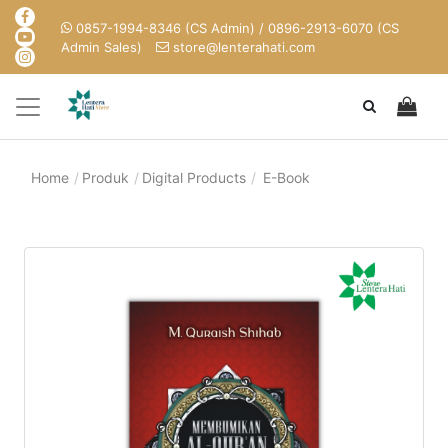
0857-1994-8346 (CS Admin) / 0896-2913-6070 (CS
Admin Sales)
store@lenterahati.com
Home
Produk
Digital Products
E-Book