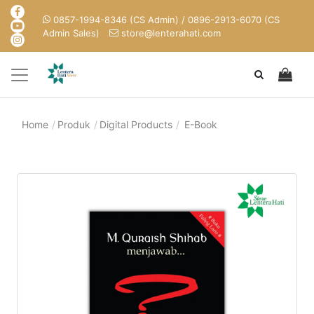
0857-1994-8346 (CS Admin) / 0896-2913-6070 (CS
Admin Sales)
store@lenterahati.com
Home
Produk
Digital Products
E-Book