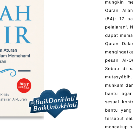
mungkin me
Quran. All
(54): 17 b
pelajaran”.
dapat memah
Quran. Dalam
mengingatka
pesan Al-Q
Sebab di s
mutasyâbih
muhkam dan 
bantu agar
sesuai kon
bantu yang
tersebut se
mencakup pe