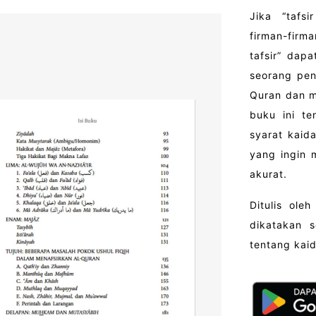
Jika “tafs
firman-firm
tafsir” dap
seorang pen
Quran dan m
buku ini te
syarat kaid
yang ingin 
akurat.
Ditulis ole
dikatakan 
tentang kaid