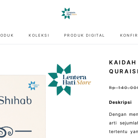
RODUK
KOLEKSI
PRODUK DIGITAL
KONFI
KAIDAH
QURAIS
Rp 140.0
Deskripsi
Dengan men
arti sejum
tertentu ya