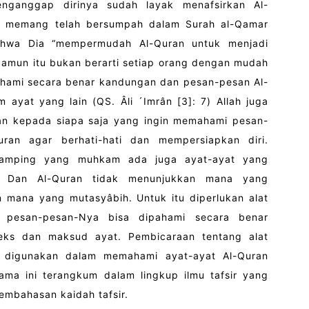
nganggap dirinya sudah layak menafsirkan Al-
ah memang telah bersumpah dalam Surah al-Qamar
ahwa Dia “mempermudah Al-Quran untuk menjadi
 Namun itu bukan berarti setiap orang dengan mudah
ami secara benar kandungan dan pesan-pesan Al-
 ayat yang lain (QS. Âli ´Imrân [3]: 7) Allah juga
n kepada siapa saja yang ingin memahami pesan-
uran agar berhati-hati dan mempersiapkan diri.
amping yang muhkam ada juga ayat-ayat yang
. Dan Al-Quran tidak menunjukkan mana yang
mana yang mutasyâbih. Untuk itu diperlukan alat
 pesan-pesan-Nya bisa dipahami secara benar
teks dan maksud ayat. Pembicaraan tentang alat
 digunakan dalam memahami ayat-ayat Al-Quran
lama ini terangkum dalam lingkup ilmu tafsir yang
mbahasan kaidah tafsir.