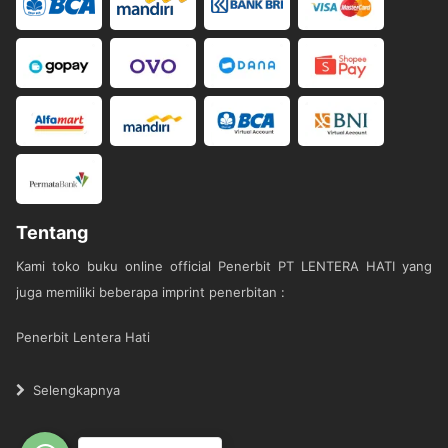
Tentang
Kami toko buku online official Penerbit PT LENTERA HATI yang
juga memiliki beberapa imprint penerbitan :
Penerbit Lentera Hati
Penerbit Literati
Selengkapnya
Dia Di Mana-Mana :
Penerbit Buah Hati
Edisi Baru - M Quraish