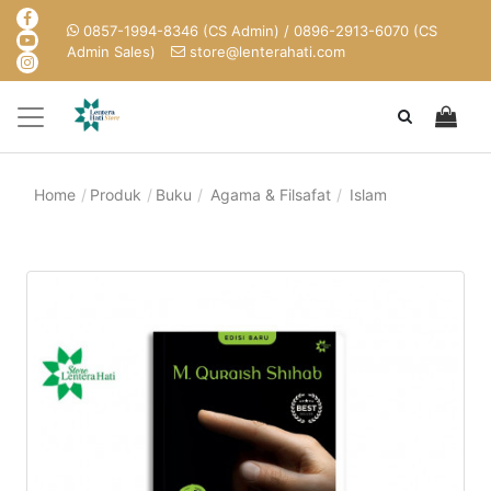
0857-1994-8346 (CS Admin) / 0896-2913-6070 (CS
Admin Sales)
store@lenterahati.com
Home
Produk
Buku
Agama & Filsafat
Islam